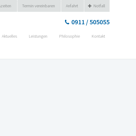
zeiten
Termin vereinbaren
Anfahrt
Notfall
0911 / 505055
Aktuelles
Leistungen
Philosophie
Kontakt