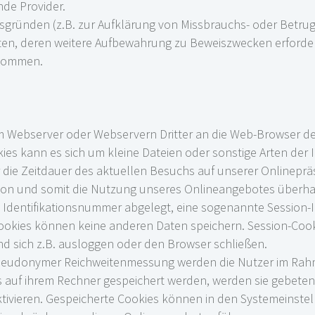
nde Provider.
tsgründen (z.B. zur Aufklärung von Missbrauchs- oder Betru
en, deren weitere Aufbewahrung zu Beweiszwecken erforderlic
enommen.
m Webserver oder Webservern Dritter an die Web-Browser de
kies kann es sich um kleine Dateien oder sonstige Arten der
r die Zeitdauer des aktuellen Besuchs auf unserer Onlinepr
tion und somit die Nutzung unseres Onlineangebotes überha
ge Identifikationsnummer abgelegt, eine sogenannte Session
e Cookies können keine anderen Daten speichern. Session-Coo
 sich z.B. ausloggen oder den Browser schließen.
seudonymer Reichweitenmessung werden die Nutzer im Rahme
es auf ihrem Rechner gespeichert werden, werden sie gebete
tivieren. Gespeicherte Cookies können in den Systemeinste