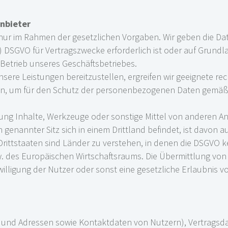
anbieter
 nur im Rahmen der gesetzlichen Vorgaben. Wir geben die Dat
 b) DSGVO für Vertragszwecke erforderlich ist oder auf Grundla
 Betrieb unseres Geschäftsbetriebes.
sere Leistungen bereitzustellen, ergreifen wir geeignete r
, um für den Schutz der personenbezogenen Daten gemäß de
ung Inhalte, Werkzeuge oder sonstige Mittel von anderen A
 genannter Sitz sich in einem Drittland befindet, ist davon a
s Drittstaaten sind Länder zu verstehen, in denen die DSGVO k
 des Europäischen Wirtschaftsraums. Die Übermittlung von D
ligung der Nutzer oder sonst eine gesetzliche Erlaubnis vor
n und Adressen sowie Kontaktdaten von Nutzern), Vertragsd