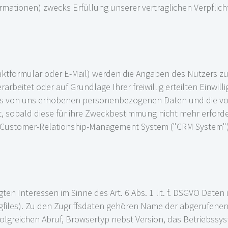
tionen) zwecks Erfüllung unserer vertraglichen Verpflicht
aktformular oder E-Mail) werden die Angaben des Nutzers z
rarbeitet oder auf Grundlage Ihrer freiwillig erteilten Einwilli
es von uns erhobenen personenbezogenen Daten und die von
sobald diese für ihre Zweckbestimmung nicht mehr erforder
Customer-Relationship-Management System ("CRM System") 
en Interessen im Sinne des Art. 6 Abs. 1 lit. f. DSGVO Daten 
gfiles). Zu den Zugriffsdaten gehören Name der abgerufenen
greichen Abruf, Browsertyp nebst Version, das Betriebssyst