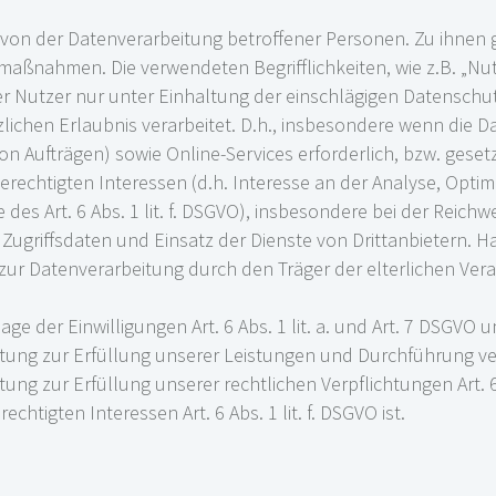
n von der Datenverarbeitung betroffener Personen. Zu ihnen
ßnahmen. Die verwendeten Begrifflichkeiten, wie z.B. „Nut
r Nutzer nur unter Einhaltung der einschlägigen Datenschu
zlichen Erlaubnis verarbeitet. D.h., insbesondere wenn die 
n Aufträgen) sowie Online-Services erforderlich, bzw. gesetzl
berechtigten Interessen (d.h. Interesse an der Analyse, Opti
des Art. 6 Abs. 1 lit. f. DSGVO), insbesondere bei der Reich
griffsdaten und Einsatz der Dienste von Drittanbietern. Ha
g zur Datenverarbeitung durch den Träger der elterlichen Ve
ge der Einwilligungen Art. 6 Abs. 1 lit. a. und Art. 7 DSGVO u
tung zur Erfüllung unserer Leistungen und Durchführung vert
ung zur Erfüllung unserer rechtlichen Verpflichtungen Art. 6
htigten Interessen Art. 6 Abs. 1 lit. f. DSGVO ist.