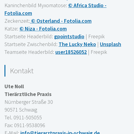
Kaninchenbild Myxomatose:
© Africa Studio -
Fotolia.com
Zeckenzeit:
© Osterland - Fotolia.com
Katze:
© Niza - Fotolia.com
Startseite Headerbild:
gpointstudio
| Freepik
Startseite Zwischenbild:
The Lucky Neko
|
Unsplash
Teamseite Headerbild:
user18526052
| Freepik
Kontakt
Ute Noll
Tierärztliche Praxis
Nürnberger Straße 30
90571 Schwaig
Tel. 0911-505055
Fax: 0911-9538096
E-Mail:
info@tierarztpraxis-in-schwaig.de