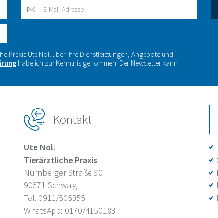
che Praxis Ute Noll über Ihre Dienstleistungen, Angebote und
ärung
habe ich zur Kenntnis genommen. Der Newsletter kann
Kontakt
Ute Noll
Tierärztliche Praxis
Nürnberger Straße 30
90571 Schwaig
Tel. 0911/505055
WhatsApp: 0170/4150183