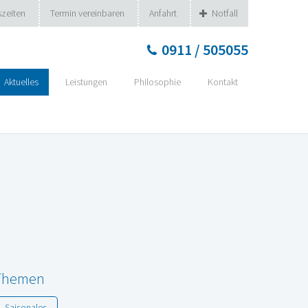
zeiten
Termin vereinbaren
Anfahrt
Notfall
0911 / 505055
Aktuelles
Leistungen
Philosophie
Kontakt
Themen
Saisonales